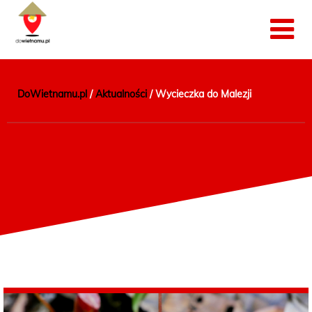
DoWietnamu.pl
/
Aktualności
/
Wycieczka do Malezji