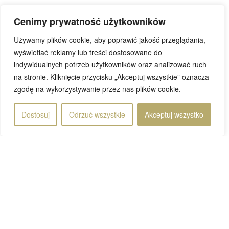
Ambuluwawa. W drodze z Kandy do Nanu Oya zatrzymujemy
Cenimy prywatność użytkowników
się przy wodospadzie Ramboda, ale wcześnie […]
Używamy plików cookie, aby poprawić jakość przeglądania,
Przeczytaj wpis
wyświetlać reklamy lub treści dostosowane do
indywidualnych potrzeb użytkowników oraz analizować ruch
na stronie. Kliknięcie przycisku „Akceptuj wszystkie” oznacza
zgodę na wykorzystywanie przez nas plików cookie.
Rafał
Dostosuj
Odrzuć wszystkie
Akceptuj wszystko
09 grudnia 2024
Strona 1 z 7
1
...
2
3
4
5
»
Ostatnia »