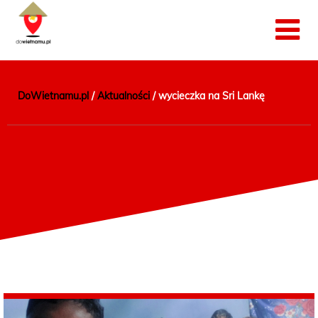
DoWietnamu.pl
/
Aktualności
/
wycieczka na Sri Lankę