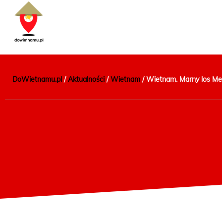
DoWietnamu.pl
/
Aktualności
/
Wietnam
/
Wietnam. Marny los Me