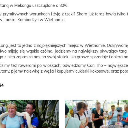
ostaną w Mekongu uszczuplone o 80%.
 prymitywnych warunkach i żyją z rzeki? Skoro już teraz łowią tylko t
ny w Laosie, Kambodży i w Wietnamie.
ng, jest to jedno z najpiękniejszych miejsc w Wietnamie. Odkrywamy t
dwo mijają się wąskie czółna. Jedziemy na największy pływający tar
 z nich zaprasza nas na swój statek i za grosze sprzedaje i obiera n
dzimy też rowerami po wioskach, odwiedzamy Can Tho – największe
tany, pijemy nalewkę z węża i kupujemy cukierki kokosowe, oraz popco
24!