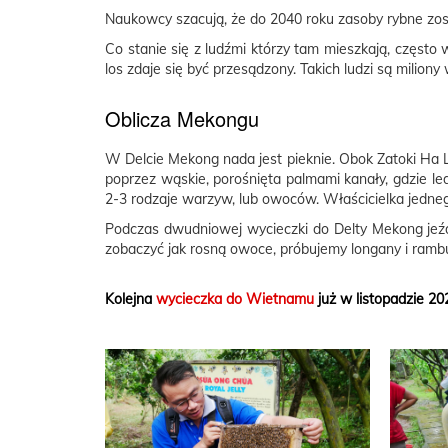
Naukowcy szacują, że do 2040 roku zasoby rybne z
Co stanie się z ludźmi którzy tam mieszkają, często w
los zdaje się być przesądzony. Takich ludzi są milio
Oblicza Mekongu
W Delcie Mekong nada jest pieknie. Obok Zatoki Ha Lo
poprzez wąskie, porośnięta palmami kanały, gdzie le
2-3 rodzaje warzyw, lub owoców. Właścicielka jednego
Podczas dwudniowej wycieczki do Delty Mekong jeź
zobaczyć jak rosną owoce, próbujemy longany i rambu
Kolejna
wycieczka do Wietnamu
już w listopadzie 20