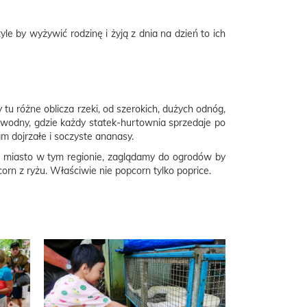
yle by wyżywić rodzinę i żyją z dnia na dzień to ich
u różne oblicza rzeki, od szerokich, dużych odnóg,
g wodny, gdzie każdy statek-hurtownia sprzedaje po
am dojrzałe i soczyste ananasy.
 miasto w tym regionie, zaglądamy do ogrodów by
rn z ryżu. Właściwie nie popcorn tylko poprice.