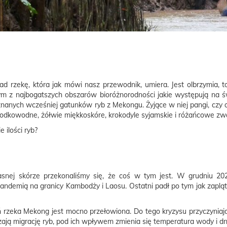
d rzekę, która jak mówi nasz przewodnik, umiera. Jest olbrzymia, t
nym z najbogatszych obszarów bioróżnorodności jakie występują na 
anych wcześniej gatunków ryb z Mekongu. Żyjące w niej pangi, czy ol
 słodkowodne, żółwie miękkoskóre, krokodyle syjamskie i różańcowe z
 ilości ryb?
snej skórze przekonaliśmy się, że coś w tym jest. W grudniu 20
ndemią na granicy Kambodży i Laosu. Ostatni padł po tym jak zapląta
ań rzeka Mekong jest mocno przełowiona. Do tego kryzysu przyczynia
ają migrację ryb, pod ich wpływem zmienia się temperatura wody i dno