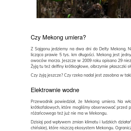
Czy Mekong umiera?
Z Sajgonu jedziemy na dwa dni do Delty Mekong. Na
licząca prawie 5 tys. km długości. Mekong jest jed
owoców morza. Jeszcze w 2009 roku opisano 29 niezn
Żyją tu też delfiny krótkogłowe, olbrzymie płaszczki
Czy żyją jeszcze? Czy rzeka nadal jest zasobna w takie
Elektrownie wodne
Przewodnik powiedział, że Mekong umiera. Na wła
krótkofalowych, które mogliśmy obserwować przed pa
różańcowego też już nie ma w Mekongu.
Dzisiaj pod wpływem zmian klimatu i ludzkich dział
chińskie), które niszczą ekosystem Mekongu. Ogranicz