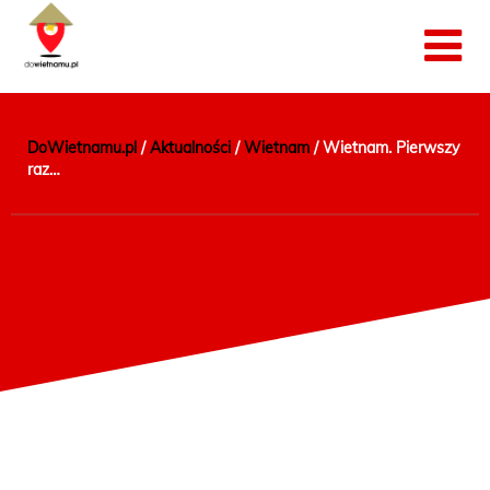
DoWietnamu.pl
/
Aktualności
/
Wietnam
/
Wietnam. Pierwszy
raz…