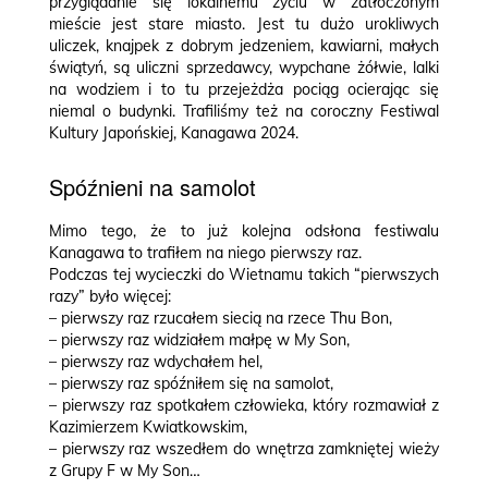
przyglądanie się lokalnemu życiu w zatłoczonym
mieście jest stare miasto. Jest tu dużo urokliwych
uliczek, knajpek z dobrym jedzeniem, kawiarni, małych
świątyń, są uliczni sprzedawcy, wypchane żółwie, lalki
na wodziem i to tu przejeżdża pociąg ocierając się
niemal o budynki. Trafiliśmy też na coroczny Festiwal
Kultury Japońskiej, Kanagawa 2024.
Spóźnieni na samolot
Mimo tego, że to już kolejna odsłona festiwalu
Kanagawa to trafiłem na niego pierwszy raz.
Podczas tej wycieczki do Wietnamu takich “pierwszych
razy” było więcej:
– pierwszy raz rzucałem siecią na rzece Thu Bon,
– pierwszy raz widziałem małpę w My Son,
– pierwszy raz wdychałem hel,
– pierwszy raz spóźniłem się na samolot,
– pierwszy raz spotkałem człowieka, który rozmawiał z
Kazimierzem Kwiatkowskim,
– pierwszy raz wszedłem do wnętrza zamkniętej wieży
z Grupy F w My Son…