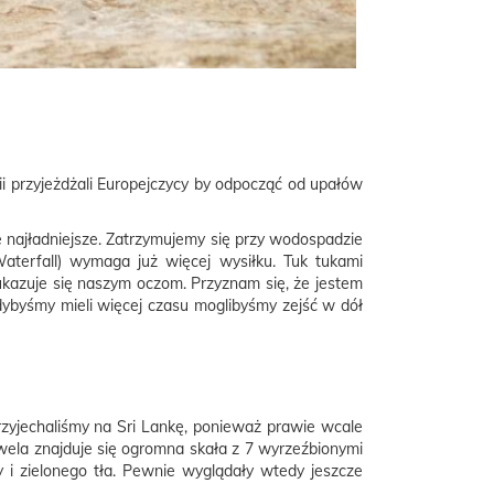
nii przyjeżdżali Europejczycy by odpocząć od upałów
e najładniejsze. Zatrzymujemy się przy wodospadzie
aterfall) wymaga już więcej wysiłku. Tuk tukami
ukazuje się naszym oczom. Przyznam się, że jestem
Gdybyśmy mieli więcej czasu moglibyśmy zejść w dół
rzyjechaliśmy na Sri Lankę, ponieważ prawie wcale
wela znajduje się ogromna skała z 7 wyrzeźbionymi
y i zielonego tła. Pewnie wyglądały wtedy jeszcze