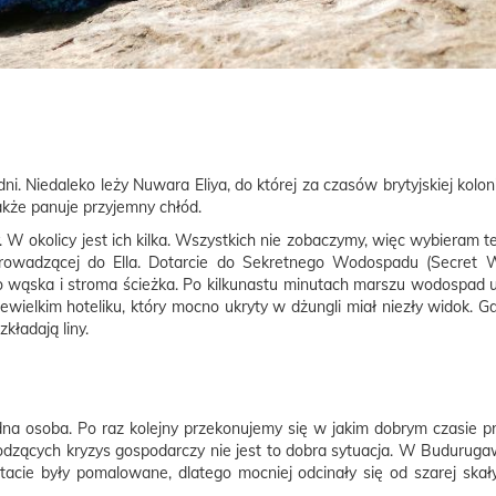
dni. Niedaleko leży Nuwara Eliya, do której za czasów brytyjskiej kolo
także panuje przyjemny chłód.
W okolicy jest ich kilka. Wszystkich nie zobaczymy, więc wybieram t
rowadzącej do Ella. Dotarcie do Sekretnego Wodospadu (Secret W
lko wąska i stroma ścieżka. Po kilkunastu minutach marszu wodospad 
iewielkim hoteliku, który mocno ukryty w dżungli miał niezły widok. 
kładają liny.
na osoba. Po raz kolejny przekonujemy się w jakim dobrym czasie p
hodzących kryzys gospodarczy nie jest to dobra sytuacja. W Buduruga
tacie były pomalowane, dlatego mocniej odcinały się od szarej skał