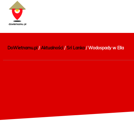
DoWietnamu.pl
/
Aktualności
/
Sri Lanka
/
Wodospady w Ella