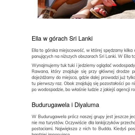
Ella w górach Sri Lanki
Ella to górska miejscowość, w której spędzamy kilka 
panujących na niższych obszarach Sri Lanki. W Ella 
Wynajmujemy tuk tuki i jedziemy oglądać wodospady. 
Rawana, który znajduje się przy głównej drodze p
dojeżdżamy do miejsca, gdzie dalej prowadzi już ty
tu pierwszy raz. Obok znajdują się pozostałości po n
po wodospadzie, bo właśnie ludzie z jakiejś agencji roz
Budurugawela i Diyaluma
W Budurugawela prócz naszej grupy jest jeszcze jed
nie ma turystów. Oczywiście dla lankijczyków przec
postaciami. Największa z nich to Budda. Kiedyś pos
bardziej imponująco.