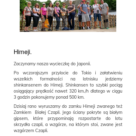
Himeji.
Zaczynamy nasza wycieczkę do Japonii.
Po wczorajszym przylocie do Tokio i załatwieniu
wszelkich formalności na lotnisku jedziemy
s
hinkansenem do Himeji. Shinkansen to szybki pociąg
osiągający prędkość nawet 320 km./h dlatego w ciągu
3 godzin pokonujemy ponad 500 km.
Dzisiaj rano
wyruszamy do zamku Himeji zwanego też
Zamkiem Białej Czapli. Jego
ściany pokryte są białym
gipsem, które przypominają rozpostarte do lotu
skrzydła czapli, a wzgórze, na którym stoi, zwane jest
wzgórzem Czapli.