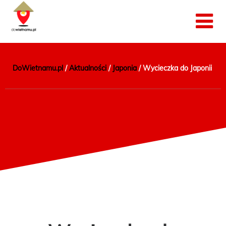
DoWietnamu.pl
/
Aktualności
/
Japonia
/
Wycieczka do Japonii