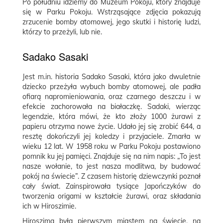
Po południu idziemy do Muzeum Pokoju, który znajduje
się w Parku Pokoju. Wstrząsające zdjęcia pokazują
zrzucenie bomby atomowej, jego skutki i historię ludzi,
którzy to przeżyli, lub nie.
Sadako Sasaki
Jest m.in. historia
Sadako Sasaki, która jako dwuletnie
dziecko przeżyła wybuch bomby atomowej, ale padła
ofiarą napromieniowania, oraz czarnego deszczu i w
efekcie zachorowała na białaczkę. Sadaki, wierząc
legendzie, która mówi, że kto złoży 1000 żurawi z
papieru otrzyma nowe życie. Udało jej się zrobić 644, a
resztę dokończyli jej koledzy i przyjaciele. Zmarła w
wieku 12 lat. W 1958 roku w Parku Pokoju postawiono
pomnik ku jej pamięci. Znajduje się na nim napis: „To jest
nasze wołanie, to jest nasza modlitwa, by budować
pokój na świecie”. Z czasem historię dziewczynki poznał
cały świat. Zainspirowała tysiące Japończyków do
tworzenia origami w kształcie żurawi, oraz składania
ich w Hiroszimie.
Hiroszima była pierwszym miastem na świecie, na