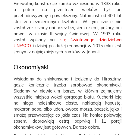
Pierwotną
konstrukcję zamku wzniesiono w 1333 roku,
a potem na przestrzeni wieków był on
przebudowywany i powiększany. Natomiast od 400 lat
stoi w niezmienionym kształcie. W tym czasie nie
został zniszczony ani przez trzęsienia ziemi, pożary, ani
nawet w czasie II wojny światowej. W 1993 roku
został wpisany na
listę światowego dziedzictwa
UNESCO
i dzisiaj po dużej renowacji w 2015 roku jest
jednym z najpiękniejszych zamków w Japonii.
Okonomiyaki
Wsiadamy do shinkansena i jedziemy do Hiroszimy,
gdzie koniecznie trzeba spróbować okonomiyaki.
Siadamy w niewielkim barze, w którym zajmujemy
wszystkie miejsca wokół gorącego blatu. Kucharki leją
na niego naleśnikowe ciasto, nakładają kapustę,
makaron sobe, albo udon, owoce morza, boczek, jajko i
smażą przewracając co jakiś czas. Na koniec polewają
sosem, doprawiają ostrą papryką i 11 porcji
okonomiyaków jest gotowych. Bardzo dobre.