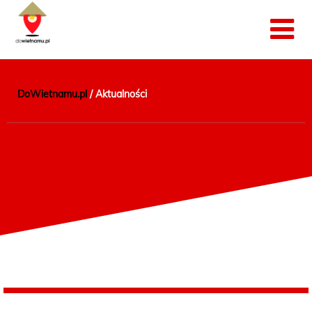
DoWietnamu.pl
/
Aktualności