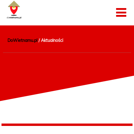
DoWietnamu.pl
/
Aktualności