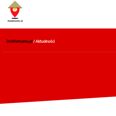
DoWietnamu.pl
/
Aktualności