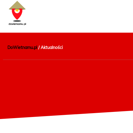
DoWietnamu.pl
/
Aktualności