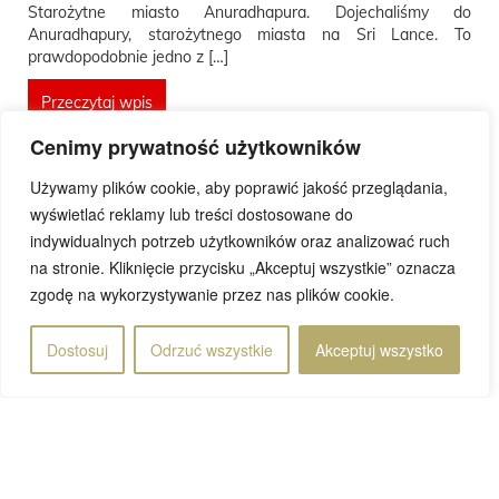
Starożytne miasto Anuradhapura. Dojechaliśmy do
Anuradhapury, starożytnego miasta na Sri Lance. To
prawdopodobnie jedno z […]
Przeczytaj wpis
Cenimy prywatność użytkowników
Używamy plików cookie, aby poprawić jakość przeglądania,
wyświetlać reklamy lub treści dostosowane do
indywidualnych potrzeb użytkowników oraz analizować ruch
Rafał
20 lutego 2026
na stronie. Kliknięcie przycisku „Akceptuj wszystkie” oznacza
zgodę na wykorzystywanie przez nas plików cookie.
Dostosuj
Odrzuć wszystkie
Akceptuj wszystko
Strona 1 z 82
1
...
...
2
3
4
5
10
20
30
»
Ostatnia
»