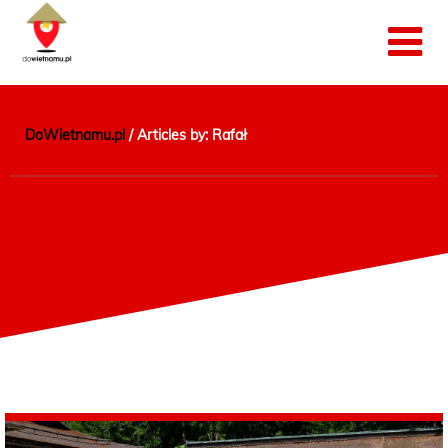
DoWietnamu.pl
/
Articles by: Rafał