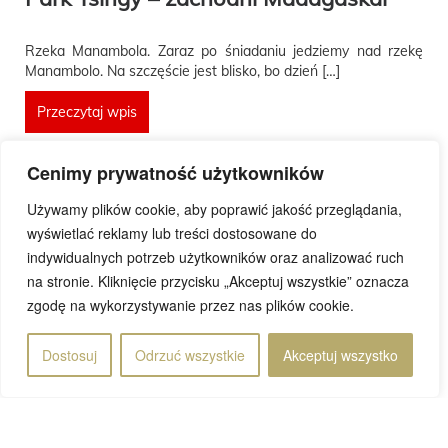
Rzeka Manambola. Zaraz po śniadaniu jedziemy nad rzekę
Manambolo. Na szczęście jest blisko, bo dzień […]
Przeczytaj wpis
Cenimy prywatność użytkowników
Używamy plików cookie, aby poprawić jakość przeglądania,
wyświetlać reklamy lub treści dostosowane do
Rafał
indywidualnych potrzeb użytkowników oraz analizować ruch
23 maja 2023
na stronie. Kliknięcie przycisku „Akceptuj wszystkie” oznacza
zgodę na wykorzystywanie przez nas plików cookie.
Dostosuj
Odrzuć wszystkie
Akceptuj wszystko
Strona 20 z 82
«
...
...
20
...
.
Pierwsza
«
10
18
19
21
22
30
40
50