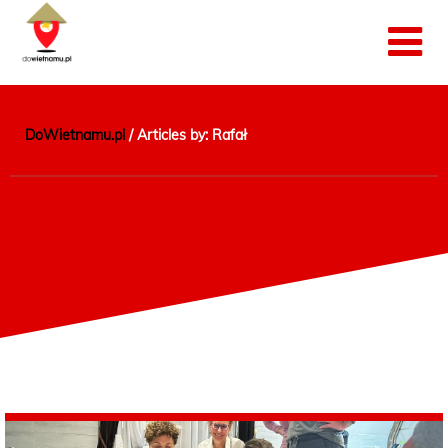
DoWietnamu.pl
/
Articles by: Rafał