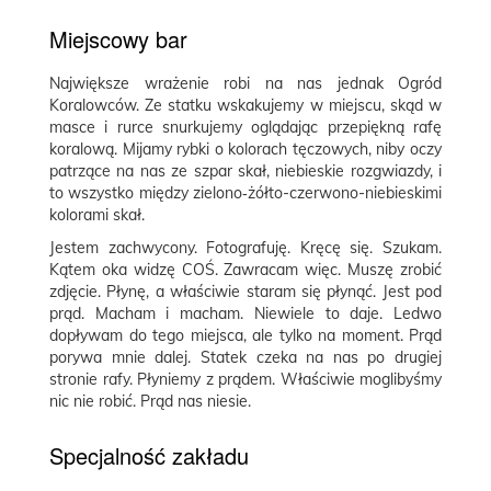
Miejscowy bar
Największe wrażenie robi na nas jednak Ogród
Koralowców. Ze statku wskakujemy w miejscu, skąd w
masce i rurce snurkujemy oglądając przepiękną rafę
koralową. Mijamy rybki o kolorach tęczowych, niby oczy
patrzące na nas ze szpar skał, niebieskie rozgwiazdy, i
to wszystko między zielono‐żółto-czerwono-niebieskimi
kolorami skał.
Jestem zachwycony. Fotografuję. Kręcę się. Szukam.
Kątem oka widzę COŚ. Zawracam więc. Muszę zrobić
zdjęcie. Płynę, a właściwie staram się płynąć. Jest pod
prąd. Macham i macham. Niewiele to daje. Ledwo
dopływam do tego miejsca, ale tylko na moment. Prąd
porywa mnie dalej. Statek czeka na nas po drugiej
stronie rafy. Płyniemy z prądem. Właściwie moglibyśmy
nic nie robić. Prąd nas niesie.
Specjalność zakładu