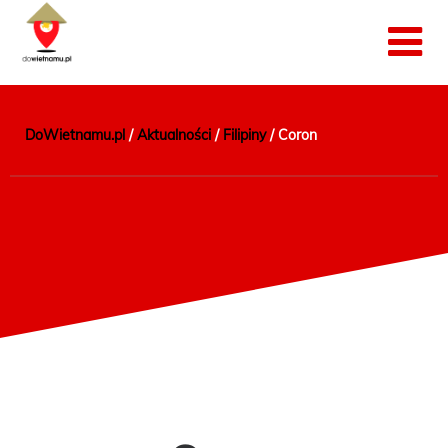
DoWietnamu.pl
/
Aktualności
/
Filipiny
/
Coron