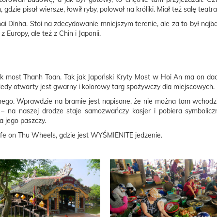
zie pisał wiersze, łowił ryby, polował na króliki. Miał też salę teat
i Dinha. Stoi na zdecydowanie mniejszym terenie, ale za to był najb
Europy, ale też z Chin i Japonii.
most Thanh Toan. Tak jak Japoński Kryty Most w Hoi An ma on dach i
iedy otwarty jest gwarny i kolorowy targ spożywczy dla miejscowych.
ego. Wprawdzie na bramie jest napisane, że nie można tam wchodzić
 – na naszej drodze staje samozwańczy kasjer i pobiera symboliczn
 jego paszczy.
fe on Thu Wheels, gdzie jest WYŚMIENITE jedzenie.