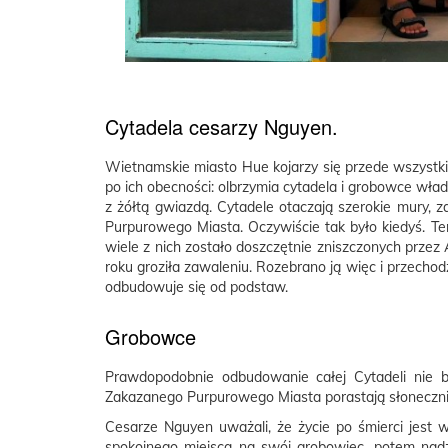
Cytadela cesarzy Nguyen.
Wietnamskie miasto Hue kojarzy się przede wszystk
po ich obecności: olbrzymia cytadela i grobowce wła
z żółtą gwiazdą. Cytadele otaczają szerokie mury,
Purpurowego Miasta. Oczywiście tak było kiedyś. Te
wiele z nich zostało doszczętnie zniszczonych przez 
roku groziła zawaleniu. Rozebrano ją więc i przecho
odbudowuje się od podstaw.
Grobowce
Prawdopodobnie odbudowanie całej Cytadeli nie bę
Zakazanego Purpurowego Miasta porastają słoneczni
Cesarze Nguyen uważali, że życie po śmierci jest 
spokojnego miejsca na swój grobowiec, potem nadz