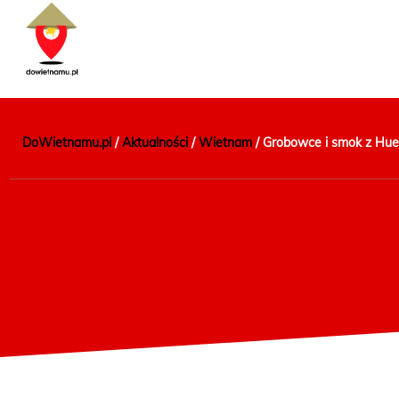
DoWietnamu.pl
/
Aktualności
/
Wietnam
/
Grobowce i smok z Hue