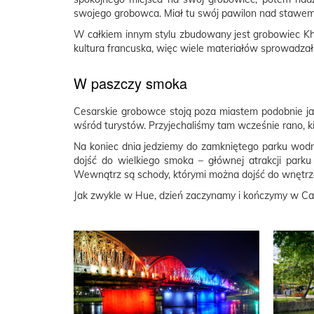
swojego grobowca. Miał tu swój pawilon nad stawem, gd
W całkiem innym stylu zbudowany jest grobowiec Kha
kultura francuska, więc wiele materiałów sprowadzał z 
W paszczy smoka
Cesarskie grobowce stoją poza miastem podobnie jak 
wśród turystów. Przyjechaliśmy tam wcześnie rano, k
Na koniec dnia jedziemy do zamkniętego parku wodn
dojść do wielkiego smoka – głównej atrakcji parku
Wewnątrz są schody, którymi można dojść do wnętrza
Jak zwykle w Hue, dzień zaczynamy i kończymy w Ca