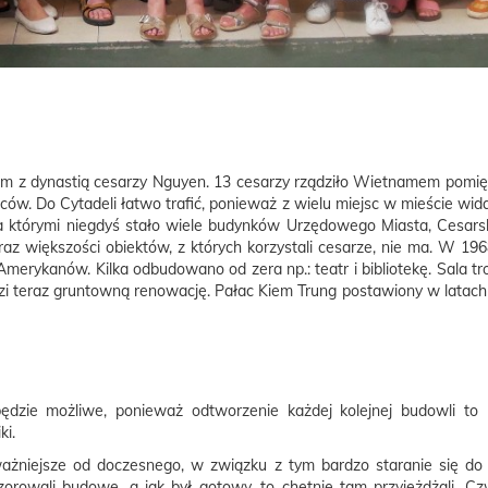
im z dynastią cesarzy Nguyen. 13 cesarzy rządziło Wietnamem pomięd
dców. Do Cytadeli łatwo trafić, ponieważ z wielu miejsc w mieście wi
 za którymi niegdyś stało wiele budynków Urzędowego Miasta, Cesar
raz większości obiektów, z których korzystali cesarze, nie ma. W 
Amerykanów. Kilka odbudowano od zera np.: teatr i bibliotekę. Sala tr
dzi teraz gruntowną renowację. Pałac Kiem Trung postawiony w latach 
dzie możliwe, ponieważ odtworzenie każdej kolejnej budowli to k
ki.
ważniejsze od doczesnego, w związku z tym bardzo staranie się do n
orowali budowę, a jak był gotowy, to chętnie tam przyjeżdżali. C