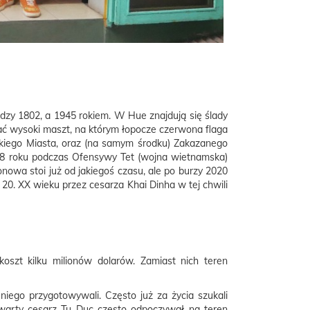
zy 1802, a 1945 rokiem. W Hue znajdują się ślady
dać wysoki maszt, na którym łopocze czerwona flaga
skiego Miasta, oraz (na samym środku) Zakazanego
1968 roku podczas Ofensywy Tet (wojna wietnamska)
onowa stoi już od jakiegoś czasu, ale po burzy 2020
20. XX wieku przez cesarza Khai Dinha w tej chwili
oszt kilku milionów dolarów. Zamiast nich teren
iego przygotowywali. Często już za życia szukali
zwarty cesarz Tu Duc często odpoczywał na teren