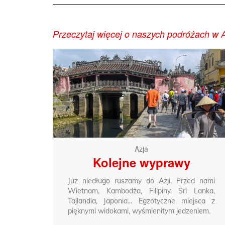
Przeczytaj więcej o naszych podróżach w A
Azja
Kolejne wyprawy
Już niedługo ruszamy do Azji. Przed nami
Wietnam, Kambodża, Filipiny, Sri Lanka,
Tajlandia, Japonia... Egzotyczne miejsca z
pięknymi widokami, wyśmienitym jedzeniem.