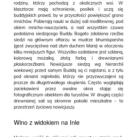
rodziny, którzy pochodzą z okolicznych wsi. W
klasztorze mają schronienie, posiłek i uczą się
buddyjskich prawd, by w przyszłości powiększyć grono
mnichów. Pobierają nauki w dużej sali modlitewnej, pod
okiem mnicha-nauczyciela, a nad wszystkim czuwa
podobizna siedzącego Buddy. Bogato zdobiona rzeźba
siedzi na głównym ołtarzu w mudrze bhumisparsha
(gest zwycięstwa nad złym duchem Mara) w otoczeniu
kilku mniejszych figur. Wszystko ozdobione jest szklaną,
kolorową mozaiką, złotą farbą i drewnianymi
płaskorzeźbami. Nowicjusze siedzą wg hierarchii
wiekowej: przed samym Buddą są ci najstarsi, a z tyłu
pod oknami najmłodsi, którzy nie przyzwyczajeni są
jeszcze do długotrwałego skupienia. Często wyglądają
zaciekawieni przez owalne okna stając się
fotograficznym obiektem dla turystów. W drugiej części
drewnianej sali są skromne pokoiki mieszkalne – to
przestrzeń życiowa nowicjuszy.
Wino z widokiem na Inle