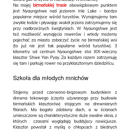
Na mojej
birmańskiej trasie
obowiązkowym punktem
jest Nyaungshwe nad jeziorem Inle Lake – bardzo
popularne miejsce wśród turystów. Wynajmujemy tam
zwykle łodzie i pływając wokół jeziora zatrzymujemy się
przy nadbrzeżnych świątyniach. W Nyaungshwe jest
też możliwość wynajęcia rowerów i wtedy możemy
pojechać za miasto zobaczyć życie na birmańskiej wsi
(to już nie jest tak popularne wśród turystów). 3
kilometry od centrum Nyaungshwe stoi XIX-wieczny
klasztor Shwe Yan Pyay. Za każdym razem zatrzymuję
się tam i parkuję rower na przyklasztornym dziedzińcu.
Szkoła dla młodych mnichów
Stajemy przed czerwono-brązowym budynkiem z
drewna tekowego (często używanego przy budowie
birmańskich klasztorów) stojącym na drewnianych
filarach. Ma bogato zdobiony dach, a w ścianach
umieszczone są charakterystyczne duże owalne okna, z
których czasami wyglądają buddyjscy nowicjusze.
Klasztor powstał z myślą o chłopcach z biednych