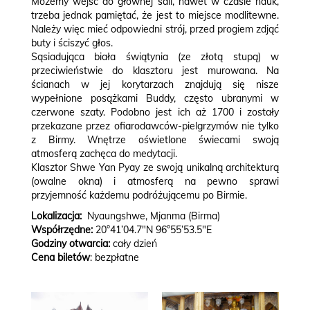
Możemy wejść do głównej sali, nawet w czasie nauk,
trzeba jednak pamiętać, że jest to miejsce modlitewne.
Należy więc mieć odpowiedni strój, przed progiem zdjąć
buty i ściszyć głos.
Sąsiadująca biała świątynia (ze złotą stupą) w
przeciwieństwie do klasztoru jest murowana. Na
ścianach w jej korytarzach znajdują się nisze
wypełnione posążkami Buddy, często ubranymi w
czerwone szaty. Podobno jest ich aż 1700 i zostały
przekazane przez ofiarodawców-pielgrzymów nie tylko
z Birmy. Wnętrze oświetlone świecami swoją
atmosferą zachęca do medytacji.
Klasztor Shwe Yan Pyay ze swoją unikalną architekturą
(owalne okna) i atmosferą na pewno sprawi
przyjemność każdemu podróżującemu po Birmie.
Lokalizacja:
Nyaungshwe, Mjanma (Birma)
Współrzędne:
20°41’04.7″N 96°55’53.5″E
Godziny otwarcia:
cały dzień
Cena biletów
: bezpłatne