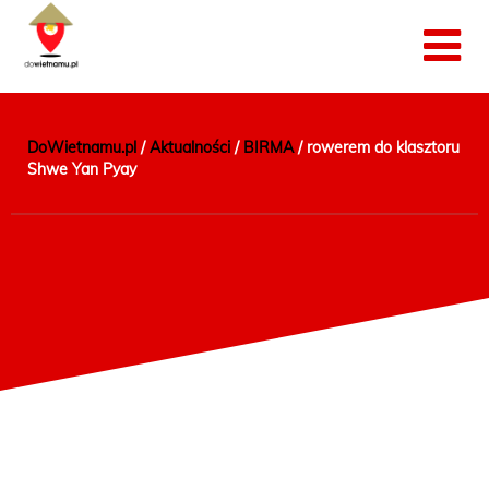
DoWietnamu.pl
/
Aktualności
/
BIRMA
/
rowerem do klasztoru
Shwe Yan Pyay