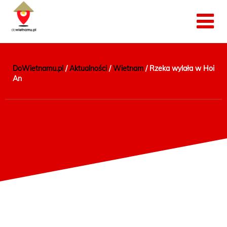
DoWietnamu.pl
/
Aktualności
/
Wietnam
/
Rzeka wylała w Hoi
An