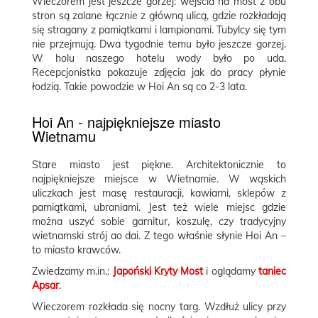
Wieczorem jest jeszcze gorzej: wejścia na most z obu
stron są zalane łącznie z główną ulicą, gdzie rozkładają
się stragany z pamiątkami i lampionami. Tubylcy się tym
nie przejmują. Dwa tygodnie temu było jeszcze gorzej.
W holu naszego hotelu wody było po uda.
Recepcjonistka pokazuje zdjęcia jak do pracy płynie
łodzią. Takie powodzie w Hoi An są co 2-3 lata.
Hoi An - najpiękniejsze miasto
Wietnamu
Stare miasto jest piękne. Architektonicznie to
najpiękniejsze miejsce w Wietnamie. W wąskich
uliczkach jest masę restauracji, kawiarni, sklepów z
pamiątkami, ubraniami. Jest też wiele miejsc gdzie
można uszyć sobie garnitur, koszulę, czy tradycyjny
wietnamski strój ao dai. Z tego właśnie słynie Hoi An –
to miasto krawców.
Zwiedzamy m.in.:
Japoński Kryty Most
i oglądamy
taniec
Apsar
.
Wieczorem rozkłada się nocny targ. Wzdłuż ulicy przy