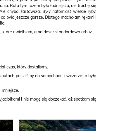
niu. Rafa tym razem była ładniejsza, ale trochę się
le chyba żartowała. Były natomiast wielkie ryby,
 co było jeszcze gorsze. Dlatego machałam rękami i
ło.
ki, które uwielbiam, a na deser standardowo arbuz.
iał czas, który dostaliśmy.
minutach poszliśmy do samochodu i szczerze to była
e mniejsze.
zyjaciółkami i nie mogę się doczekać, aż spotkam się