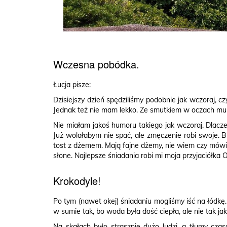
Wczesna pobódka.
Łucja pisze:
Dzisiejszy dzień spędziliśmy podobnie jak wczoraj, cz
Jednak też nie mam lekko. Ze smutkiem w oczach musi
Nie miałam jakoś humoru takiego jak wczoraj. Dlacze
Już wolałabym nie spać, ale zmęczenie robi swoje. B
tost z dżemem. Mają fajne dżemy, nie wiem czy mówiła
słone. Najlepsze śniadania robi mi moja przyjaciółka 
Krokodyle!
Po tym (nawet okej) śniadaniu mogliśmy iść na łódkę
w sumie tak, bo woda była dość ciepła, ale nie tak ja
Na skałach było strasznie dużo ludzi, a tłumy cza