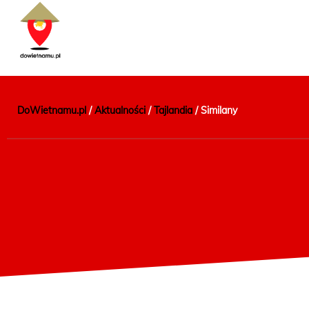
DoWietnamu.pl
/
Aktualności
/
Tajlandia
/
Similany