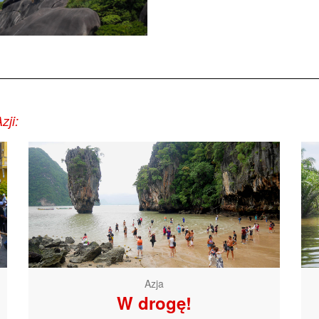
zji:
Azja
W drogę!