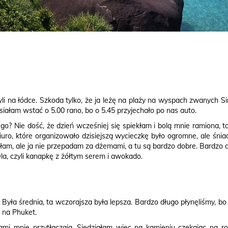
yli na łódce. Szkoda tylko, że ja leżę na plaży na wyspach zwanych Si
ałam wstać o 5.00 rano, bo o 5.45 przyjechało po nas auto.
go? Nie dość, że dzień wcześniej się spiekłam i bolą mnie ramiona, 
iuro, które organizowało dzisiejszą wycieczkę było ogromne, ale śnia
m, ale ja nie przepadam za dżemami, a tu są bardzo dobre. Bardzo dzi
Ola, czyli kanapkę z żółtym serem i awokado.
. Była średnia, ta wczorajsza była lepsza. Bardzo długo płynęliśmy, 
k na Phuket.
sami mnie przytłaczają. Siedziałam więc na kamieniu czekając na 