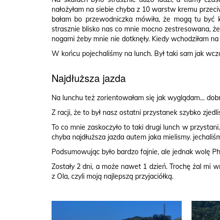
nałożyłam na siebie chyba z 10 warstw kremu przeciws
bałam bo przewodniczka mówiła, że mogą tu być kro
strasznie blisko nas co mnie mocno zestresowana, że
nogami żeby mnie nie dotknęły. Kiedy wchodziłam na ł
W końcu pojechaliśmy na lunch. Był taki sam jak wczo
Najdłuższa jazda
Na lunchu też zorientowałam się jak wyglądam… dob
Z racji, że to był nasz ostatni przystanek szybko zjedl
To co mnie zaskoczyło to taki drugi lunch w przysta
chyba najdłuższa jazda autem jaka mielismy. jechaliśm
Podsumowując było bardzo fajnie, ale jednak wolę Phi
Zostały 2 dni, a może nawet 1 dzień. Trochę żal mi wr
z Ola, czyli moją najlepszą przyjaciółką.