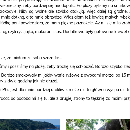
łoneczny, żeby bardziej się nie dopalić. Po plaży byliśmy na snurkowa
kodyle. Niby są wolne ale szybko atakują, więc dalej są groźne. A
 mnie dotkną, a to mnie obrzydza. Widziałam też ławicę małych rybek
ódkę pani powiedziała, że mam piękne paznokcie. Aż mi się miło zrobi
raj, czyli ryż, jajka, makaron i sos. Dodatkowo były gotowane krewet
rze, że miałam ze sobą szczotkę…
iśmy i poszliśmy na plażę, żeby trochę się schłodzić. Bardzo szybko zlec
ni. Bardzo smakowały mi jakby wafle ryżowe z owocami morza. po 15 
y z dwie godziny jak nie dłużej.
 Phi. Jest dla mnie bardziej urokliwe, może nie ta główna wyspa ale t
acać bo podoba mi się tu, ale z drugiej strony to tęsknię za moimi pr