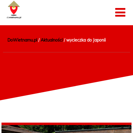
DoWietnamu.pl
/
Aktualności
/
wycieczka do Japonii