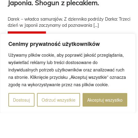
Japonia. Shogun z plecakiem.
Darek – władca samurajów. Z dziennika podróży Darka: Trzeci
dzień w Japonii zaczynamy od poznawania […]
Przeczytaj wpis
Cenimy prywatność użytkowników
Używamy plików cookie, aby poprawić jakość przeglądania,
wyświetlać reklamy lub treści dostosowane do
indywidualnych potrzeb użytkowników oraz analizować ruch
na stronie. Kliknięcie przycisku „Akceptuj wszystkie” oznacza
Rafał
21 maja 2025
zgodę na wykorzystywanie przez nas plików cookie.
Dostosuj
Odrzuć wszystkie
Akceptuj wszystko
Strona 1 z 4
1
2
3
4
»