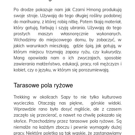
Po drodze pokazuje nam jak Czarni Hmong produkują
swoje stroje. Używają do tego długiej rośliny podobnej
do marihuany, z której robią nitkę. Potem tkają materiał,
który gotują, farbują i szyją ubrania. Używają do tego
prostych maszyn własnoręcznie wykonanych.
Wchodzimy do miejscowego domu, by zobaczyć, w
jakich warunkach mieszkają, gdzie śpią, jak gotują, w
którym miejscu trzymają zapasy ryżu, czy kukurydzy.
Mang opowiada nam o ich zwyczajach, sposobie
zawierania małżeństwo, edukacji, pracy, roli mężczyzn i
kobiet, czy o języku, w którym się porozumiewają.
Tarasowe pola ryżowe
Trekking w okolicach Sapy to nie tylko kulturowa
wycieczka. Otaczają nas piękne, górskie widoki.
Wprawdzie rano było dosyć mgliście, ale z czasem
zaczęło się przecierać, a nawet na chwilę pokazało się
słońce. Przechodzimy przez tarasowe pola ryżowe. Są
niemalże na każdym zboczu i pewnie wymagały dużej
pracy. Niektóre poletka są tak wąskie, że zastanawiamy