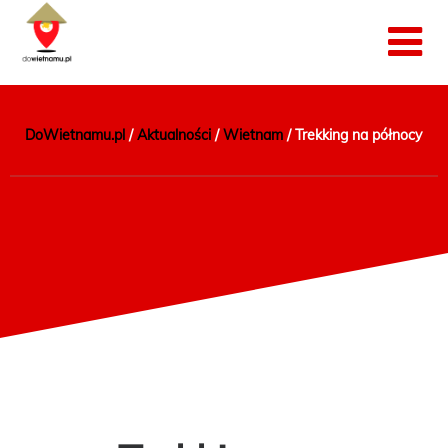
DoWietnamu.pl
/
Aktualności
/
Wietnam
/
Trekking na północy