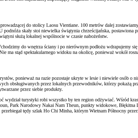
rowadzącej do stolicy Laosu Vientiane. 100 metrów dalej zostawiamy
U podnóża skały stoi niewielka świątynia chrześcijańska, postawion
wiątyni służą lokalnej wspólnocie w czasie nabożeństw.
 Wchodzimy do wnętrza ściany i po nierównym podłożu wdrapujemy się 
 Nie ma stąd spektakularnego widoku na okolicę, ponieważ wokół ros
ystów, ponieważ na razie pozostaje ukryte w lesie i niewiele osób o n
rowych obsługiwanych przez lokalnych przewodników, którzy pokażą prz
twarzane przez siebie produkty.
ć wydział turystyki robi wszystko by ten region odżywiać. Wśród kr
 Hinboun, Park Narodowy Nakai Nam Theun, punkty widokowe, Błękitna 
u przebiegał tędy szlak Ho Chi Minha, którym Wietnam Północny przerz