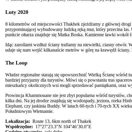
Luty 2020
8 kilometrów od miejscowości Thakhek zjeżdżamy z głównej drogi p
przypominającej wybudowany ludzką ręką mur, który przecina las. 
punkcie ołtarza znajduje się Matka Boska. Kamienne ławki wokół ś
Idąc zaroślami wzdłuż ściany trafiamy na niewielki, ciasny otwór.
udaje się nam wejść kilkanaście metrów w górę na krawędź ściany.
The Loop
Władze regionalne starają się upowszechnić Wielką Ścianę wśród tur
bardziej przyjazny dla turystów. Mówi się o powstaniu tras space
mieszkańcy okolicznych wsi mogli sprzedawać pamiątkami, oraz wy
Prowincja Khammouane nie jest zbyt popularna wśród turystów, cho
kilka dni. Na jej drodze znajdują się wodospady, jeziora, rzeka
Elephant, czy jaskinia Buddy. W latach 60-tych i 70-tych XX wiek
Południowym Wietnamie.
Lokalizacja:
Route 13, 6km north of Thakek
Współrzędne:
17°27’23.3″N 104°46’30.0″E
Godziny otwarcia:
całą dobę