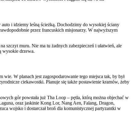
 auto i idziemy leśną ścieżką. Dochodzimy do wysokiej ściany
a prawdopodobnie przez francuskich misjonarzy. W najwyższym
na szczyt muru. Nie ma tu żadnych zabezpieczeń i ułatwień, ale
ną wysokie drzewa.
im wie. W planach jest zagospodarowanie tego miejsca tak, by był
yrodnicze ciekawostki. Planuje się także postawienie kramów, żeby
asowych gór powstała już
Tha Loop
– pętla, którą można objechać w
Laguna, oraz jaskinie Kong Lor, Nang Aen, Falang, Dragon,
uca wojsko i dostarczał broń dla komunistycznej partyzantki w