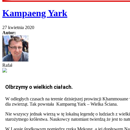
Kampaeng Yark
27 kwietnia 2020
Autor:
Rafał
Olbrzymy o wielkich ciałach.
W odległych czasach na terenie dzisiejszej prowincji Khammouane w
dla zwierząt. Tak powstała Kampaeng Yark – Wielka Ściana.
Nie wszyscy jednak wierzą w tę lokalną legendę o ludziach z wiel
starożytnego królestwa. Naukowcy natomiast twierdzą że jest to nat
W Laosie środkowym pomiędzy rzeką Mekong, a jej dopływem Nam D