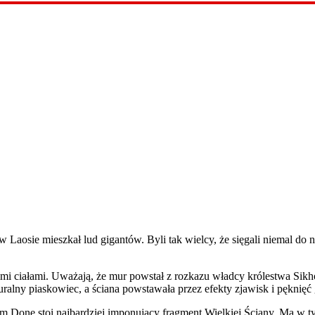
 Laosie mieszkał lud gigantów. Byli tak wielcy, że sięgali niemal do 
kimi ciałami. Uważają, że mur powstał z rozkazu władcy królestwa Sik
uralny piaskowiec, a ściana powstawała przez efekty zjawisk i pęknię
one stoi najbardziej imponujący fragment Wielkiej Ściany. Ma w ty