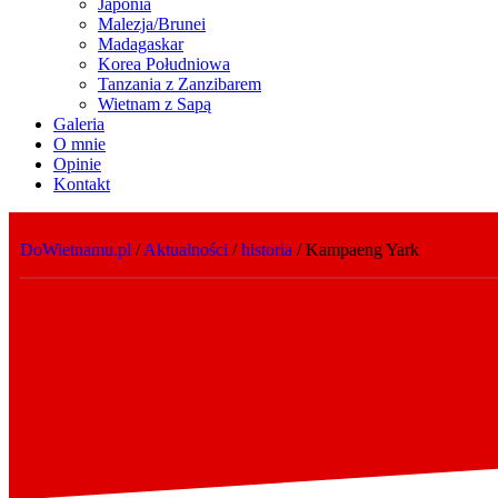
Japonia
Malezja/Brunei
Madagaskar
Korea Południowa
Tanzania z Zanzibarem
Wietnam z Sapą
Galeria
O mnie
Opinie
Kontakt
DoWietnamu.pl
/
Aktualności
/
historia
/
Kampaeng Yark