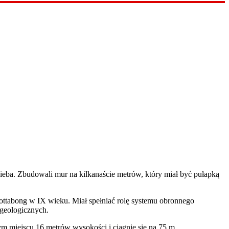
nieba. Zbudowali mur na kilkanaście metrów, który miał być pułapką
hottabong w IX wieku. Miał spełniać rolę systemu obronnego
ć geologicznych.
m miejscu 16 metrów wysokości i ciągnie się na 75 m.