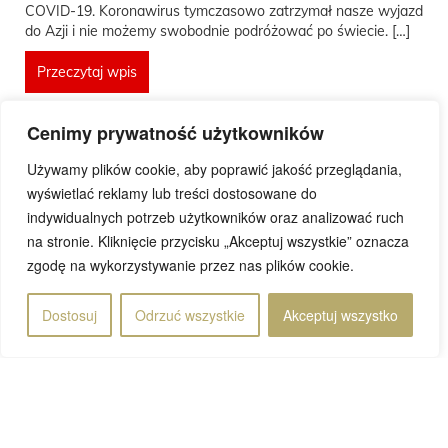
COVID-19. Koronawirus tymczasowo zatrzymał nasze wyjazd
do Azji i nie możemy swobodnie podróżować po świecie. […]
Przeczytaj wpis
Cenimy prywatność użytkowników
Używamy plików cookie, aby poprawić jakość przeglądania,
wyświetlać reklamy lub treści dostosowane do
Rafał
indywidualnych potrzeb użytkowników oraz analizować ruch
22 sierpnia 2020
na stronie. Kliknięcie przycisku „Akceptuj wszystkie” oznacza
zgodę na wykorzystywanie przez nas plików cookie.
Dostosuj
Odrzuć wszystkie
Akceptuj wszystko
Strona 32 z 82
«
...
...
32
...
Pierwsza
«
10
20
30
31
33
34
40
50
»