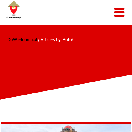
DoWietnamu.pl
/
Articles by: Rafał