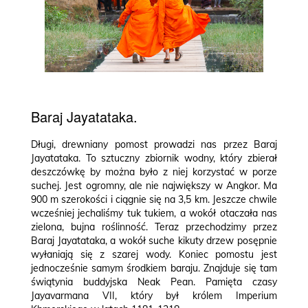
Baraj Jayatataka.
Długi, drewniany pomost prowadzi nas przez Baraj
Jayatataka. To sztuczny zbiornik wodny, który zbierał
deszczówkę by można było z niej korzystać w porze
suchej. Jest ogromny, ale nie największy w Angkor. Ma
900 m szerokości i ciągnie się na 3,5 km. Jeszcze chwile
wcześniej jechaliśmy tuk tukiem, a wokół otaczała nas
zielona, bujna roślinność. Teraz przechodzimy przez
Baraj Jayatataka, a wokół suche kikuty drzew posępnie
wyłaniają się z szarej wody. Koniec pomostu jest
jednocześnie samym środkiem baraju. Znajduje się tam
świątynia buddyjska Neak Pean. Pamięta czasy
Jayavarmana VII, który był królem Imperium