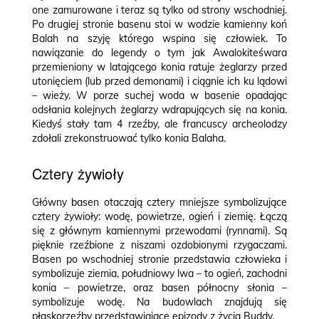
one zamurowane i teraz są tylko od strony wschodniej.
Po drugiej stronie basenu stoi w wodzie kamienny koń
Balah na szyję którego wspina się człowiek. To
nawiązanie do legendy o tym jak Awalokiteśwara
przemieniony w latającego konia ratuje żeglarzy przed
utonięciem (lub przed demonami) i ciągnie ich ku lądowi
– wieży. W porze suchej woda w basenie opadając
odsłania kolejnych żeglarzy wdrapujących się na konia.
Kiedyś stały tam 4 rzeźby, ale francuscy archeolodzy
zdołali zrekonstruować tylko konia Balaha.
Cztery żywioły
Główny basen otaczają cztery mniejsze symbolizujące
cztery żywioły: wodę, powietrze, ogień i ziemię. Łączą
się z głównym kamiennymi przewodami (rynnami). Są
pięknie rzeźbione z niszami ozdobionymi rzygaczami.
Basen po wschodniej stronie przedstawia człowieka i
symbolizuje ziemia, południowy lwa – to ogień, zachodni
konia – powietrze, oraz basen północny słonia –
symbolizuje wodę. Na budowlach znajdują się
płaskorzeźby przedstawiające epizody z życia Buddy.