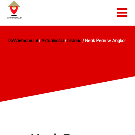
DoWietnamu.pl
/
Aktualności
/
historia
/
Neak Pean w Angkor