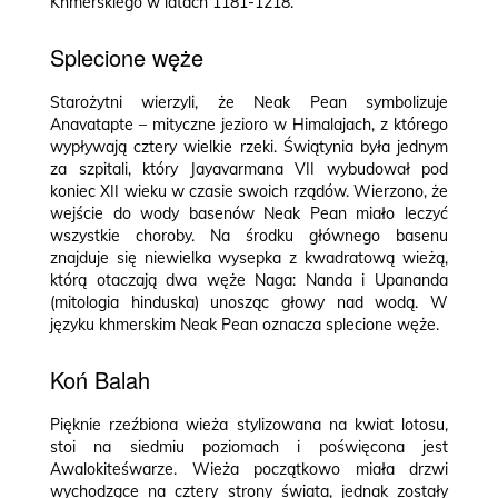
Khmerskiego w latach 1181-1218.
Splecione węże
Starożytni wierzyli, że Neak Pean symbolizuje
Anavatapte – mityczne jezioro w Himalajach, z którego
wypływają cztery wielkie rzeki. Świątynia była jednym
za szpitali, który Jayavarmana VII wybudował pod
koniec XII wieku w czasie swoich rządów. Wierzono, że
wejście do wody basenów Neak Pean miało leczyć
wszystkie choroby. Na środku głównego basenu
znajduje się niewielka wysepka z kwadratową wieżą,
którą otaczają dwa węże Naga: Nanda i Upananda
(mitologia hinduska) unosząc głowy nad wodą. W
języku khmerskim Neak Pean oznacza splecione węże.
Koń Balah
Pięknie rzeźbiona wieża stylizowana na kwiat lotosu,
stoi na siedmiu poziomach i poświęcona jest
Awalokiteśwarze. Wieża początkowo miała drzwi
wychodzące na cztery strony świata, jednak zostały