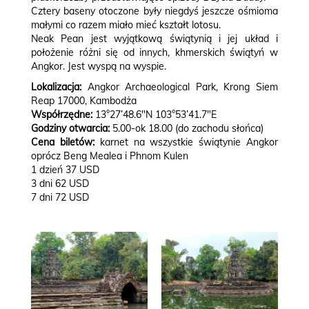
Cztery baseny otoczone były niegdyś jeszcze ośmioma
małymi co razem miało mieć kształt lotosu.
Neak Pean jest wyjątkową świątynią i jej układ i
położenie różni się od innych, khmerskich świątyń w
Angkor. Jest wyspą na wyspie.
Lokalizacja:
Angkor Archaeological Park, Krong Siem
Reap 17000, Kambodża
Współrzędne:
13°27’48.6″N 103°53’41.7″E
Godziny otwarcia:
5.00-ok 18.00 (do zachodu słońca)
Cena biletów:
karnet na wszystkie świątynie Angkor
oprócz Beng Mealea i Phnom Kulen
1 dzień 37 USD
3 dni 62 USD
7 dni 72 USD