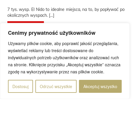
7 tys. wysp. El Nido to idealne miejsca, na to, by popływać po
okolicznych wyspach. […]
Przeczytaj wpis
Cenimy prywatność użytkowników
Używamy plików cookie, aby poprawić jakość przeglądania,
wyświetlać reklamy lub treści dostosowane do
indywidualnych potrzeb użytkowników oraz analizować ruch
na stronie. Kliknięcie przycisku „Akceptuj wszystkie” oznacza
Rafał
22 marca 2024
zgodę na wykorzystywanie przez nas plików cookie.
Dostosuj
Odrzuć wszystkie
Akceptuj wszystko
Strona 2 z 5
2
«
1
3
4
5
»