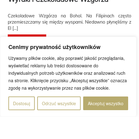
Czekoladowe Wzgórza na Bohol. Na Filipinach często
przemieszczamy się między wyspami. Niedawno płynęliśmy z
El […]
Przeczytaj wpis
Cenimy prywatność użytkowników
Używamy plików cookie, aby poprawić jakość przeglądania,
wyświetlać reklamy lub treści dostosowane do
indywidualnych potrzeb użytkowników oraz analizować ruch
na stronie. Kliknięcie przycisku „Akceptuj wszystkie” oznacza
Rafał
12 lutego 2023
zgodę na wykorzystywanie przez nas plików cookie.
Dostosuj
Odrzuć wszystkie
Akceptuj wszystko
Strona 3 z 5
3
«
1
2
4
5
»