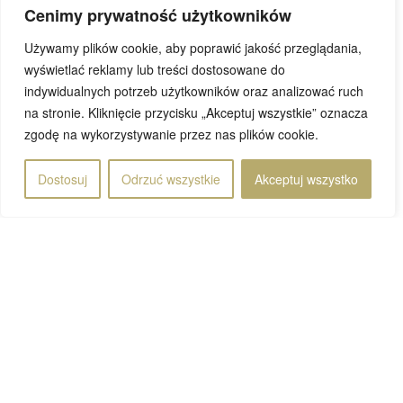
Cenimy prywatność użytkowników
Przeczytaj wpis
Używamy plików cookie, aby poprawić jakość przeglądania,
wyświetlać reklamy lub treści dostosowane do
indywidualnych potrzeb użytkowników oraz analizować ruch
na stronie. Kliknięcie przycisku „Akceptuj wszystkie” oznacza
Rafał
zgodę na wykorzystywanie przez nas plików cookie.
20 maja 2023
Dostosuj
Odrzuć wszystkie
Akceptuj wszystko
© 2019 DoWietnamu.pl. Wszelkie prawa zastrzeżone.
Projekt i realizacja