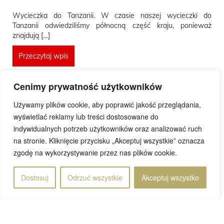
Wycieczka do Tanzanii. W czasie naszej wycieczki do
Tanzanii odwiedziliśmy północną część kraju, ponieważ
znajdują […]
Przeczytaj wpis
Cenimy prywatność użytkowników
Używamy plików cookie, aby poprawić jakość przeglądania,
wyświetlać reklamy lub treści dostosowane do
Rafał
indywidualnych potrzeb użytkowników oraz analizować ruch
28 kwietnia 2021
na stronie. Kliknięcie przycisku „Akceptuj wszystkie” oznacza
zgodę na wykorzystywanie przez nas plików cookie.
Dostosuj
Odrzuć wszystkie
Akceptuj wszystko
Strona 29 z 82
«
...
...
29
...
Pierwsza
«
10
20
27
28
30
31
40
50