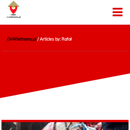
DoWietnamu.pl
/
Articles by: Rafał